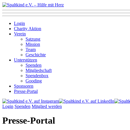
Login
Charity Aktion
Verein
Satzung
Mission
Team
Geschichte
Unterstützen
Spenden
Mitgliedschaft
Spendenbox
Gooding
Sponsoren
Presse-Portal
Login
Spenden
Mitglied werden
Presse-Portal