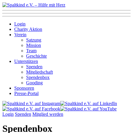
Login
Charity Aktion
Verein
Satzung
Mission
Team
Geschichte
Unterstützen
Spenden
Mitgliedschaft
Spendenbox
Gooding
Sponsoren
Presse-Portal
Login
Spenden
Mitglied werden
Spendenbox