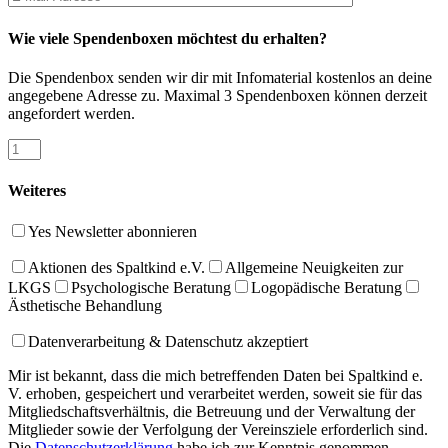
Bitte
lasse
Wie viele Spendenboxen möchtest du erhalten?
dieses
Feld
Die Spendenbox senden wir dir mit Infomaterial kostenlos an deine
leer.
angegebene Adresse zu. Maximal 3 Spendenboxen können derzeit
angefordert werden.
Weiteres
Yes
Newsletter abonnieren
Aktionen des Spaltkind e.V.
Allgemeine Neuigkeiten zur
LKGS
Psychologische Beratung
Logopädische Beratung
Ästhetische Behandlung
Datenverarbeitung & Datenschutz akzeptiert
Mir ist bekannt, dass die mich betreffenden Daten bei Spaltkind e.
V. erhoben, gespeichert und verarbeitet werden, soweit sie für das
Mitgliedschaftsverhältnis, die Betreuung und der Verwaltung der
Mitglieder sowie der Verfolgung der Vereinsziele erforderlich sind.
Die
Datenschutzerklärung
habe ich zur Kenntnis genommen.